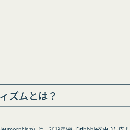
ィズムとは？
orphism）は、2019年頃にDribbbleを中心に広まり、M