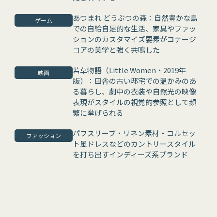
あつまれ どうぶつの森：自然豊かな島
ゲーム
での自給自足的な生活、家具やファッ
ションのカスタマイズ要素がコテージ
コアの美学と強く共鳴した
若草物語（Little Women・2019年
映画
版）：田舎の古い邸宅での温かみのあ
る暮らし、劇中の衣装や自然光の映像
表現がスタイルの視覚的参照として頻
繁に挙げられる
パフスリーブ・リネン素材・コルセッ
ファッション
ト風ドレスなどのカントリースタイル
を打ち出すインディーズ系ブランド