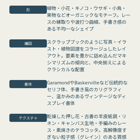
植物・小花・キノコ・ウサギ・小鳥・
形
果物などオーガニックなモチーフ。レー
スの縁取りや波打つ曲線、手書き感の
ある不均一なシェイプ
スクラップブックのように写真・イラ
構図
スト・植物図譜をコラージュしたレイ
アウト。要素を豊かに詰め込んだマキ
シマリズムの傾向と、中央揃えによる
クラシカルな配置
GaramondやBaskervilleなど伝統的な
書体
セリフ体、手書き風のカリグラフィ
ー、温かみのあるヴィンテージなディ
スプレイ書体
乾燥した押し花・古書の羊皮紙調・リ
テクスチャ
ネン・キャンバス生地・手編みのレー
ス・素焼きのテラコッタ。高解像度す
ぎない粒子感（グレイン）のある質感