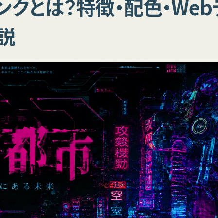
ンクとは？特徴・配色・We
説