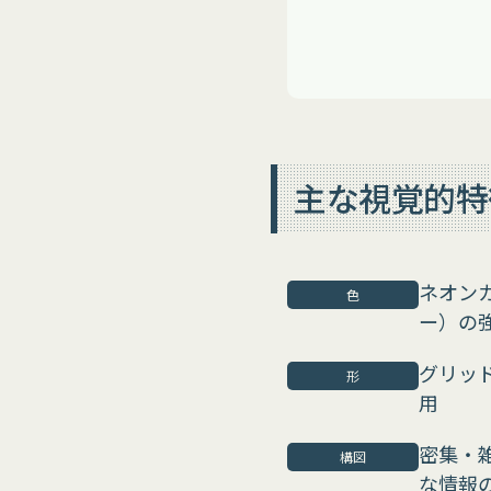
主な視覚的特
ネオン
色
ー）の
グリッ
形
用
密集・
構図
な情報