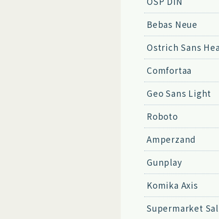
OSP DIN
Bebas Neue
Ostrich Sans He
Comfortaa
Geo Sans Light
Roboto
Amperzand
Gunplay
Komika Axis
Supermarket Sal